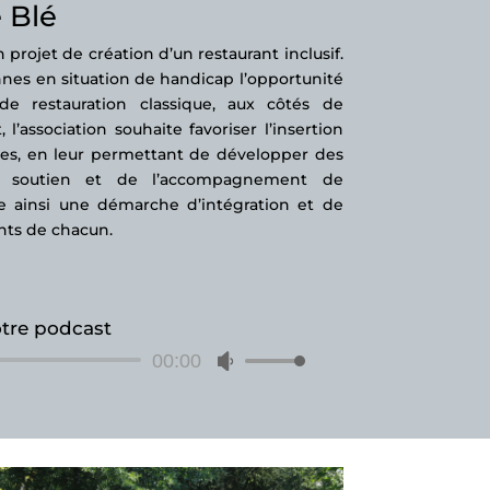
 Blé
projet de création d’un restaurant inclusif.
nnes en situation de handicap l’opportunité
e restauration classique, aux côtés de
l’association souhaite favoriser l’insertion
nes, en leur permettant de développer des
u soutien et de l’accompagnement de
rne ainsi une démarche d’intégration et de
lents de chacun.
tre podcast
Lecteur
00:00
Utilisez
audio
les
flèches
haut/bas
pour
augmenter